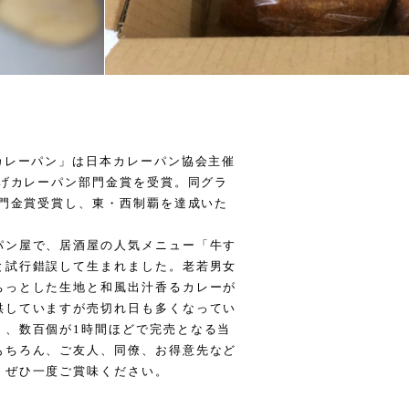
カレーパン」は日本カレーパン協会主催
揚げカレーパン部門金賞を受賞。同グラ
部門金賞受賞し、東・西制覇を達成いた
パン屋で、居酒屋の人気メニュー「牛す
と試行錯誤して生まれました。老若男女
ちっとした生地と和風出汁香るカレーが
供していますが売切れ日も多くなってい
く、数百個が1時間ほどで完売となる当
もちろん、ご友人、同僚、お得意先など
。ぜひ一度ご賞味ください。