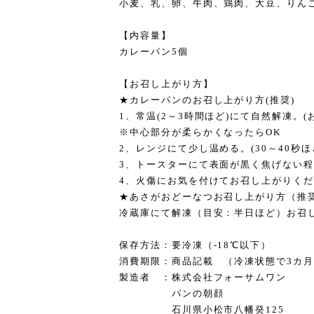
小麦、乳、卵、牛肉、鶏肉、大豆、りん
【内容量】
カレーパン5個
【お召し上がり方】
★カレーパンのお召し上がり方(推奨)
1、常温(2～3時間ほど)にて自然解凍。
※中心部分が柔らかくなったらOK
2、レンジにて少し温める。(30～40秒ほ
3、トースターにて表面が黒く焦げない程度
4、火傷にお気を付けてお召し上がりく
★あさがおどーなつお召し上がり方（推
冷蔵庫にて解凍（目安：半日ほど）お召
保存方法：要冷凍（-18℃以下）
消費期限：商品記載 （冷凍状態で3カ
製造者 ：株式会社フォーサムワン
パンの朝顔
石川県小松市八幡癸125