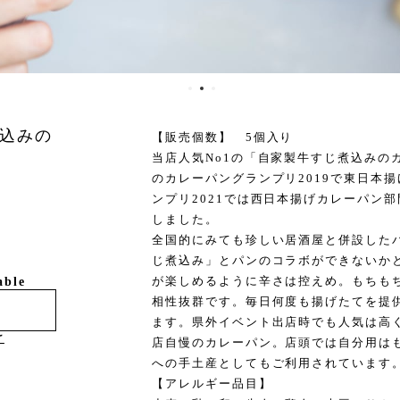
込みの
【販売個数】 5個入り
当店人気No1の「自家製牛すじ煮込みの
のカレーパングランプリ2019で東日本
ンプリ2021では西日本揚げカレーパン
しました。
全国的にみても珍しい居酒屋と併設した
じ煮込み」とパンのコラボができないか
が楽しめるように辛さは控えめ。もちも
able
相性抜群です。毎日何度も揚げたてを提
ます。県外イベント出店時でも人気は高
け
店自慢のカレーパン。店頭では自分用は
への手土産としてもご利用されています
【アレルギー品目】