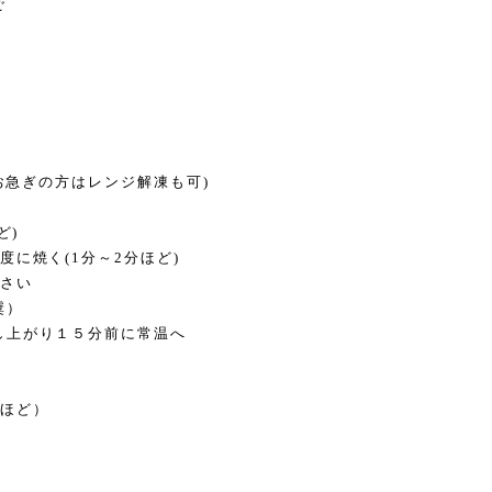
ご
(お急ぎの方はレンジ解凍も可)
ど)
に焼く(1分～2分ほど)
ださい
奨）
し上がり１５分前に常温へ
月ほど）